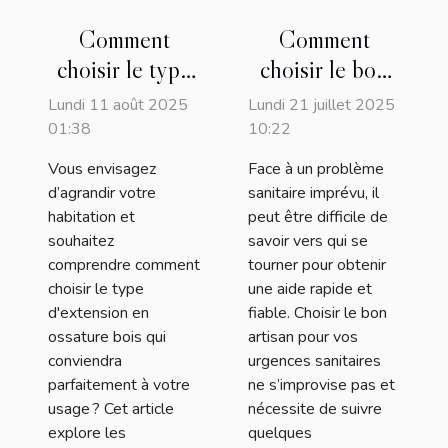
Comment
Comment
choisir le type
choisir le bon
d'extension en
artisan pour vos
Lundi 11 août 2025
Lundi 21 juillet 2025
ossature bois
urgences
01:38
10:22
pour votre
sanitaires ?
Vous envisagez
Face à un problème
usage ?
d’agrandir votre
sanitaire imprévu, il
habitation et
peut être difficile de
souhaitez
savoir vers qui se
comprendre comment
tourner pour obtenir
choisir le type
une aide rapide et
d'extension en
fiable. Choisir le bon
ossature bois qui
artisan pour vos
conviendra
urgences sanitaires
parfaitement à votre
ne s’improvise pas et
usage ? Cet article
nécessite de suivre
explore les
quelques