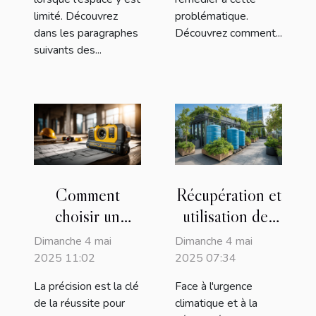
limité. Découvrez
problématique.
dans les paragraphes
Découvrez comment...
suivants des...
Comment
Récupération et
choisir un
utilisation des
niveau laser
eaux pluviales
Dimanche 4 mai
Dimanche 4 mai
pour vos projets
en milieu urbain
2025 11:02
2025 07:34
de construction
solutions
La précision est la clé
Face à l'urgence
pratiques et
de la réussite pour
climatique et à la