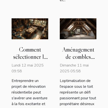
et...
Comment
Aménagement
sélectionner le
de combles
meilleur artisan
perdus les
Lundi 12 mai 2025
Dimanche 11 mai
pour votre
étapes clés pour
09:58
2025 05:58
projet de
optimiser
Entreprendre un
Loptimalisation de
rénovation
l'espace sous
projet de rénovation
l'espace sous le toit
toit
résidentielle peut
représente un défi
s'avérer une aventure
passionnant pour tout
à la fois excitante et
propriétaire désireux