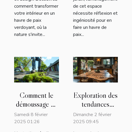
comment transformer
de cet espace
votre intérieur en un
nécessite réflexion et
havre de paix
ingéniosité pour en
verdoyant, où la
faire un havre de
nature s'invite...
paix...
Comment le
Exploration des
démoussage de
tendances
toiture prolonge
actuelles en
Samedi 8 février
Dimanche 2 février
la durée de vie
menuiserie sur-
2025 01:26
2025 09:45
de votre maison
mesure