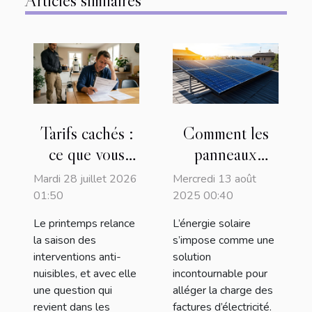
Articles similaires
Tarifs cachés :
Comment les
ce que vous
panneaux
payez vraiment
solaires peuvent
Mardi 28 juillet 2026
Mercredi 13 août
lors d'une
réduire votre
01:50
2025 00:40
désinsectisation
facture
Le printemps relance
L’énergie solaire
d'électricité?
la saison des
s’impose comme une
interventions anti-
solution
nuisibles, et avec elle
incontournable pour
une question qui
alléger la charge des
revient dans les
factures d’électricité.