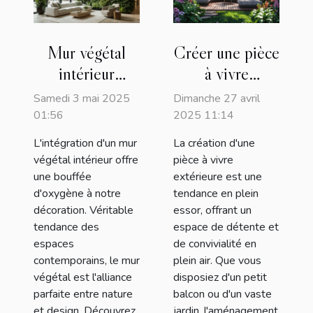
Mur végétal
Créer une pièce
intérieur
à vivre
comment
extérieure
Samedi 3 mai 2025
Dimanche 27 avril
intégrer la
conseils pour
01:56
2025 11:14
verdure dans
un
L'intégration d'un mur
La création d'une
votre
aménagement
végétal intérieur offre
pièce à vivre
décoration
parfait
une bouffée
extérieure est une
d'oxygène à notre
tendance en plein
décoration. Véritable
essor, offrant un
tendance des
espace de détente et
espaces
de convivialité en
contemporains, le mur
plein air. Que vous
végétal est l'alliance
disposiez d'un petit
parfaite entre nature
balcon ou d'un vaste
et design. Découvrez
jardin, l'aménagement