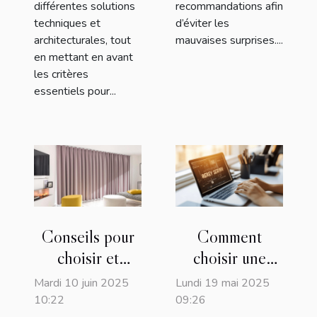
différentes solutions
recommandations afin
techniques et
d’éviter les
architecturales, tout
mauvaises surprises....
en mettant en avant
les critères
essentiels pour...
Conseils pour
Comment
choisir et
choisir une
installer des
entreprise de
Mardi 10 juin 2025
Lundi 19 mai 2025
volets roulants
dépannage
10:22
09:26