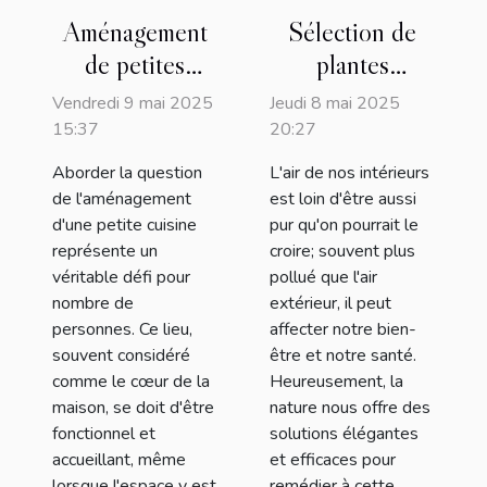
Aménagement
Sélection de
de petites
plantes
cuisines
d'intérieur
Vendredi 9 mai 2025
Jeudi 8 mai 2025
optimisé
dépolluantes
15:37
20:27
comment
pour un air sain
Aborder la question
L'air de nos intérieurs
maximiser
chez soi
de l'aménagement
est loin d'être aussi
l'espace
d'une petite cuisine
pur qu'on pourrait le
représente un
croire; souvent plus
véritable défi pour
pollué que l'air
nombre de
extérieur, il peut
personnes. Ce lieu,
affecter notre bien-
souvent considéré
être et notre santé.
comme le cœur de la
Heureusement, la
maison, se doit d'être
nature nous offre des
fonctionnel et
solutions élégantes
accueillant, même
et efficaces pour
lorsque l'espace y est
remédier à cette