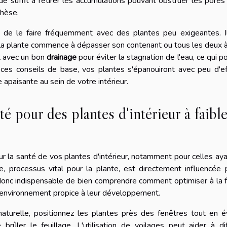
e suffit à retirer les accumulations pouvant obstruer les pores
thèse.
re de le faire fréquemment avec des plantes peu exigeantes. I
a plante commence à dépasser son contenant ou tous les deux à
ot avec un bon
drainage
pour éviter la stagnation de l'eau, ce qui po
 ces conseils de base, vos plantes s'épanouiront avec peu d'ef
 apaisante au sein de votre intérieur.
 pour des plantes d'intérieur à faibl
ur la santé de vos plantes d'intérieur, notamment pour celles ay
, processus vital pour la plante, est directement influencée 
t donc indispensable de bien comprendre comment optimiser à la f
 un environnement propice à leur développement.
aturelle, positionnez les plantes près des fenêtres tout en é
e brûler le feuillage. L'utilisation de voilages peut aider à di