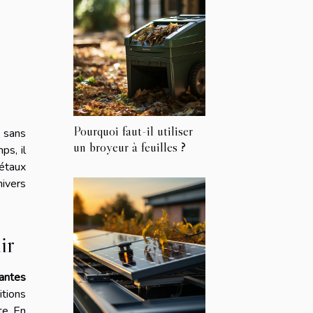
Pourquoi faut-il utiliser
e sans
un broyeur à feuilles ?
ps, il
gétaux
nivers
ir
antes
tions
te. En