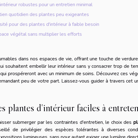
'intérieur robustes pour un entretien minimal
etien quotidien des plantes peu exigeantes
té pour des plantes d'intérieur à faible besoin
pace végétal sans multiplier les efforts
urnables dans nos espaces de vie, offrant une touche de verdur
 souhaitent embellir leur intérieur sans y consacrer trop de tem
s qui prospéreront avec un minimum de soins. Découvrez ces vé
demandant peu de votre part. Laissez-vous guider à travers cet u
s plantes d'intérieur faciles à entreten
isser submerger par les contraintes d'entretien, le choix des
pl
seillé de privilégier des espèces tolérantes à diverses condi
positions lumineuses, sans pour autant exiger une lumière direc