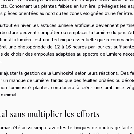
cts. Concernant les plantes faibles en lumière, privilégiez les e
 les pièces orientées au nord ou les zones éloignées d'une fenêtre.
urtout en hiver, les astuces lumière artificielle deviennent pertin
ticulture peuvent compléter ou remplacer la lumière du jour. A
ition à la lumière, est une technique essentielle que recommande
néral, une photopériode de 12 à 16 heures par jour est suffisant
 pas de choisir des ampoules adaptées au spectre de lumière néce
.
r ajuster la gestion de la luminosité selon leurs réactions. Des fe
r un manque de lumière, tandis que des feuilles brûlées ou déco
ion luminosité plantes contribuera à créer une ambiance vég
 minimal.
l sans multiplier les efforts
amais été aussi simple avec les techniques de bouturage facile