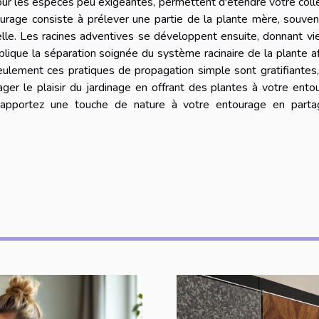
our les espèces peu exigeantes, permettent d'étendre votre coll
urage consiste à prélever une partie de la plante mère, souve
elle. Les racines adventives se développent ensuite, donnant vi
plique la séparation soignée du système racinaire de la plante a
eulement ces pratiques de propagation simple sont gratifiantes
ager le plaisir du jardinage en offrant des plantes à votre ento
 apportez une touche de nature à votre entourage en parta