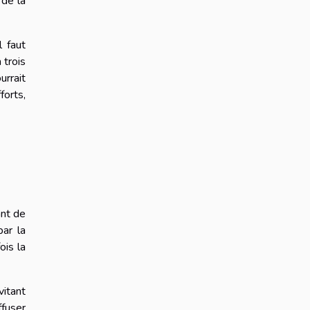
 de la
l faut
 trois
urrait
forts,
e
ant de
par la
ois la
vitant
ffuser