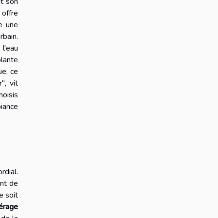
et son
 offre
e une
rbain.
 l'eau
plante
ue, ce
", vit
hoisis
biance
rdial.
ent de
e soit
érage