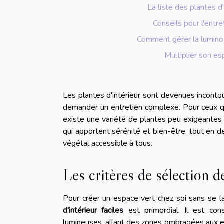
La liste des plantes d
Conseils pour l'entr
Comment gérer la luminosi
Multiplier son es
Les plantes d'intérieur sont devenues inconto
demander un entretien complexe. Pour ceux qui
existe une variété de plantes peu exigeante
qui apportent sérénité et bien-être, tout en 
végétal accessible à tous.
Les critères de sélection de
Pour créer un espace vert chez soi sans se la
d'intérieur faciles
est primordial. Il est con
lumineuses, allant des zones ombragées aux ex