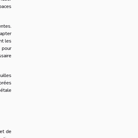
spaces
entes.
dapter
nt les
e pour
ssaire
uilles
lorées
étale
 et de