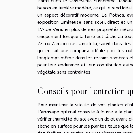
Parmi elles, le Sansevieria, surnommé "langue
besoin en lumière modéré, ce qui le rend idéal
un aspect décoratif moderne. Le Pothos, av
exposition lumineuse sans soleil direct et un
L'Aloe Vera, en plus de ses propriétés médici
uniquement lorsque la terre est sèche au touc
ZZ, ou Zamioculcas zamiifolia, survit dans des
qui en fait une comparse idéale pour les oubl
longtemps même dans les recoins sombres et 
pour leur endurance et leur contribution esth
végétale sans contraintes.
Conseils pour l'entretien q
Pour maintenir la vitalité de vos plantes d'i
L'
arrosage optimal
consiste à fournir à la pla
vérifier l'humidité du sol avec un doigt avant 
sèche en surface pour les plantes telles que l