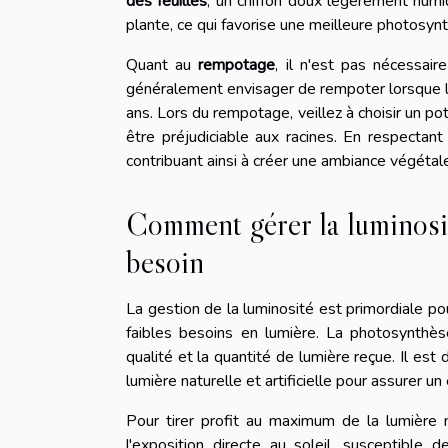
des feuilles
, un chiffon doux légèrement humid
plante, ce qui favorise une meilleure photosyn
Quant au
rempotage
, il n'est pas nécessai
généralement envisager de rempoter lorsque l
ans. Lors du rempotage, veillez à choisir un p
être préjudiciable aux racines. En respectant
contribuant ainsi à créer une ambiance végétale
Comment gérer la luminosité
besoin
La gestion de la luminosité est primordiale po
faibles besoins en lumière. La photosynthèse
qualité et la quantité de lumière reçue. Il es
lumière naturelle et artificielle pour assurer
Pour tirer profit au maximum de la lumière n
l'exposition directe au soleil, susceptible d