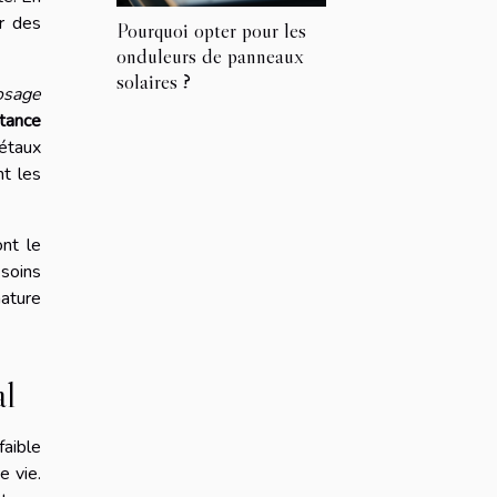
r des
Pourquoi opter pour les
onduleurs de panneaux
solaires ?
rosage
stance
gétaux
nt les
nt le
soins
nature
al
faible
e vie.