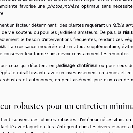
 ambiante favorise une
photosynthèse
optimale sans nécessite
re.
ent un facteur déterminant : des plantes requérant un
faible ar
 de vie soutenu ou pour les jardiniers amateurs. De plus, la
rési
rablement le besoin d'interventions fréquentes, rendant ces vé
mal
. La croissance modérée est un atout supplémentaire, évita
de conserver leur forme sans devoir constamment les rempoter.
 pour ceux qui débutent en
jardinage d'intérieur
ou pour ceux do
gétale rafraîchissante avec un investissement en temps et en 
es robustes et autonomes, on peut aisément jouir d'un coin de 
rieur robustes pour un entretien minim
hent souvent des plantes robustes d'intérieur nécessitant un 
 facilité avec laquelle elles s'intègrent dans les divers espaces d