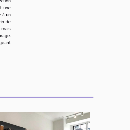
ection
nt une
e à un
fin de
, mais
urage.
geant