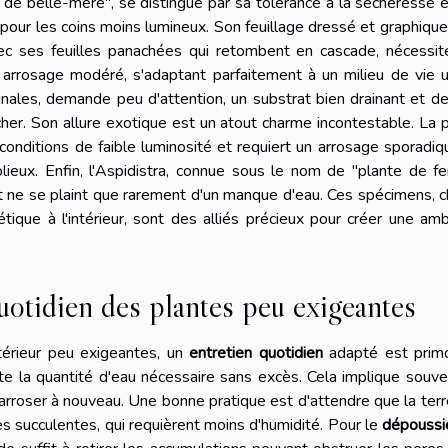
 de belle-mère", se distingue par sa tolérance à la sécheresse 
 pour les coins moins lumineux. Son feuillage dressé et graphique
ec ses feuilles panachées qui retombent en cascade, nécessit
 arrosage modéré, s'adaptant parfaitement à un milieu de vie u
nales, demande peu d'attention, un substrat bien drainant et de
her. Son allure exotique est un atout charme incontestable. La 
 conditions de faible luminosité et requiert un arrosage sporadiq
ieux. Enfin, l'Aspidistra, connue sous le nom de "plante de fer
ne se plaint que rarement d'un manque d'eau. Ces spécimens, c
étique à l'intérieur, sont des alliés précieux pour créer une am
uotidien des plantes peu exigeantes
ntérieur peu exigeantes, un
entretien quotidien
adapté est primo
nte la quantité d'eau nécessaire sans excès. Cela implique souv
d'arroser à nouveau. Une bonne pratique est d'attendre que la terr
es succulentes, qui requièrent moins d'humidité. Pour le
dépoussi