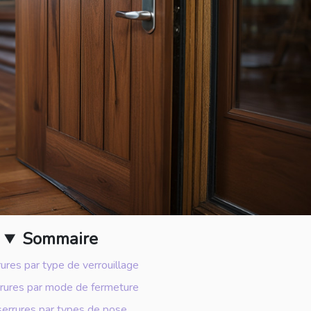
Sommaire
ures par type de verrouillage
rures par mode de fermeture
serrures par types de pose