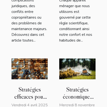
complications
Chaque appareil
juridiques, des
ménager que nous
conflits entre
utilisons est
copropriétaires ou
gouverné par cette
des problèmes de
règle scientifique,
maintenance majeurs.
conditionnant ainsi
Découvrez dans cet
notre confort et nos
article toutes...
habitudes de...
Stratégies
Stratégies
économiques
efficaces pour
pour l'achat de
identifier et
Mercredi 8 novembre
Vendredi 4 avril 2025