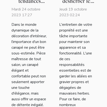
tendances
désherber les
actuelles en
allées en
Mardi 24 octobre
Jeudi 19 octobre
matière de
gravier de votre
2023 17:27
2023 02:24
canapés design
maison avec un
Dans le monde
L'entretien de votre
: le modèle
outil spécialisé
dynamique de la
propriété est une
Stella
?
décoration d'intérieur,
tâche importante
l'importance d'un bon
pour maintenir son
canapé ne peut être
apparence et sa
sous-estimée. Pièce
fonctionnalité. L'une
maîtresse de tout
de ces
salon, un canapé
responsabilités
élégant et
essentielles est de
confortable peut non
garder les allées en
seulement apporter
gravier propres et
une touche
dégagées de
d'élégance, mais
mauvaises herbes.
aussi offrir un espace
Pour ce faire, de
de détente inégalé.
nombreux