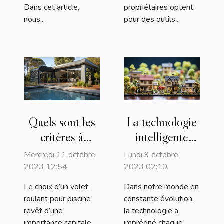
Dans cet article,
propriétaires optent
nous...
pour des outils...
Quels sont les
La technologie
critères à
intelligente
prendre en
appliquée à
Mercredi 11 octobre
Lundi 9 octobre
compte lors du
l'habitat
2023 12:54
2023 02:10
choix d’un volet
moderne
Le choix d’un volet
Dans notre monde en
roulant pour
roulant pour piscine
constante évolution,
piscine ?
revêt d’une
la technologie a
importance capitale.
imprégné chaque