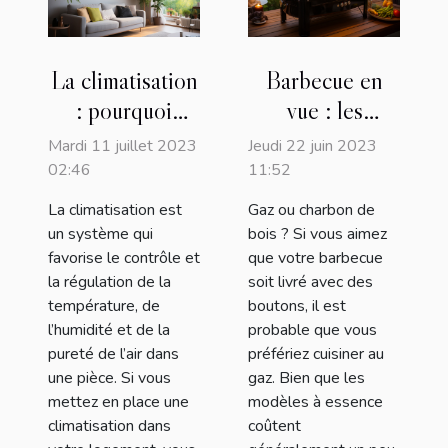
La climatisation
Barbecue en
: pourquoi
vue : les
l’adopter et
meilleurs
Mardi 11 juillet 2023
Jeudi 22 juin 2023
quels en sont
modèles pour
02:46
11:52
les différents
des repas
La climatisation est
Gaz ou charbon de
types existants
savoureux
un système qui
bois ? Si vous aimez
?
favorise le contrôle et
que votre barbecue
la régulation de la
soit livré avec des
température, de
boutons, il est
l’humidité et de la
probable que vous
pureté de l’air dans
préfériez cuisiner au
une pièce. Si vous
gaz. Bien que les
mettez en place une
modèles à essence
climatisation dans
coûtent