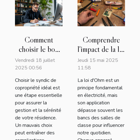
Comment
Comprendre
choisir le bon
l'impact de la loi
syndic de
d'Ohm sur les
Vendredi 18 juillet
Jeudi 15 mai 2025
copropriété
appareils
2025 00:56
11:58
pour votre
ménagers
Choisir le syndic de
La loi d'Ohm est un
résidence ?
copropriété idéal est
principe fondamental
une étape essentielle
en électricité, mais
pour assurer la
son application
gestion et la sérénité
dépasse souvent les
de votre résidence.
bancs des salles de
Un mauvais choix
classe pour influencer
peut entraîner des
notre quotidien.