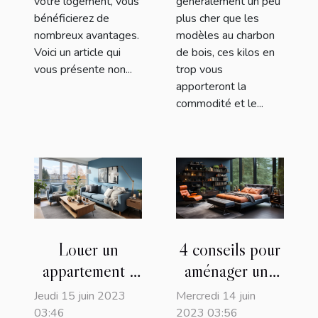
votre logement, vous
généralement un peu
bénéficierez de
plus cher que les
nombreux avantages.
modèles au charbon
Voici un article qui
de bois, ces kilos en
vous présente non...
trop vous
apporteront la
commodité et le...
Louer un
4 conseils pour
appartement :
aménager une
avec ou sans
chambre d’ado
Jeudi 15 juin 2023
Mercredi 14 juin
meubles ?
03:46
2023 03:56