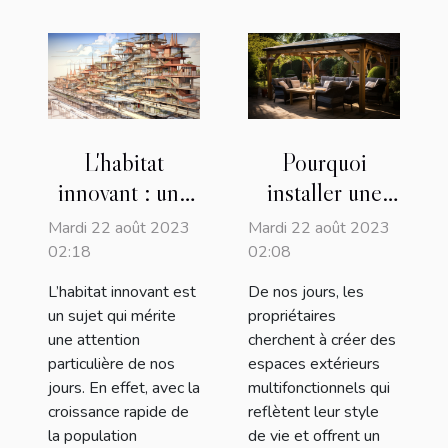
L'habitat
Pourquoi
innovant : une
installer une
solution pour le
pergola dans
Mardi 22 août 2023
Mardi 22 août 2023
problème du
son jardin ?
02:18
02:08
logement à
L’habitat innovant est
De nos jours, les
l'échelle
un sujet qui mérite
propriétaires
mondiale?
une attention
cherchent à créer des
particulière de nos
espaces extérieurs
jours. En effet, avec la
multifonctionnels qui
croissance rapide de
reflètent leur style
la population
de vie et offrent un