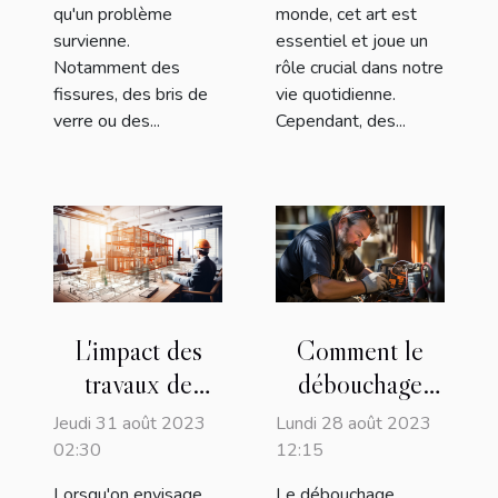
qu'un problème
monde, cet art est
survienne.
essentiel et joue un
Notamment des
rôle crucial dans notre
fissures, des bris de
vie quotidienne.
verre ou des...
Cependant, des...
L'impact des
Comment le
travaux de
débouchage
rénovation sur
d'urgence peut
Jeudi 31 août 2023
Lundi 28 août 2023
la santé des
sauver votre
02:30
12:15
occupants
plomberie
Lorsqu'on envisage
Le débouchage