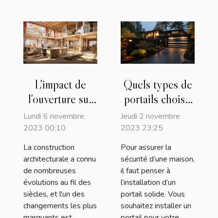
L'impact de
Quels types de
l'ouverture sur
portails choisir
les murs
pour une
Lundi 6 novembre
Jeudi 2 novembre
porteurs dans
maison ?
2023 00:10
2023 23:25
l'architecture
La construction
Pour assurer la
internationale
architecturale a connu
sécurité d’une maison,
de nombreuses
il faut penser à
évolutions au fil des
l’installation d’un
siècles, et l'un des
portail solide. Vous
changements les plus
souhaitez installer un
marquants est
portail pour votre