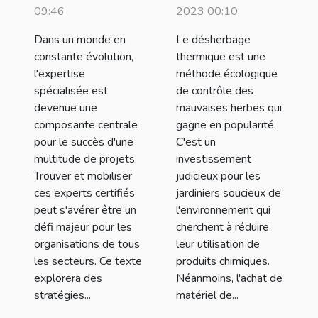
matériel de
engager des
2023 00:10
09:46
désherbage
experts certifiés
Le désherbage
Dans un monde en
thermique
thermique est une
constante évolution,
méthode écologique
l'expertise
de contrôle des
spécialisée est
mauvaises herbes qui
devenue une
gagne en popularité.
composante centrale
C'est un
pour le succès d'une
investissement
multitude de projets.
judicieux pour les
Trouver et mobiliser
jardiniers soucieux de
ces experts certifiés
l'environnement qui
peut s'avérer être un
cherchent à réduire
défi majeur pour les
leur utilisation de
organisations de tous
produits chimiques.
les secteurs. Ce texte
Néanmoins, l'achat de
explorera des
matériel de...
stratégies...