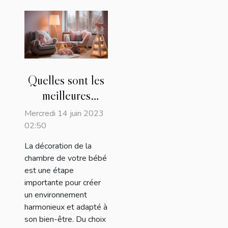
Quelles sont les
meilleures
techniques pour
Mercredi 14 juin 2023
aménager
02:50
harmonieusement
La décoration de la
la chambre de
chambre de votre bébé
votre bébé ?
est une étape
importante pour créer
un environnement
harmonieux et adapté à
son bien-être. Du choix