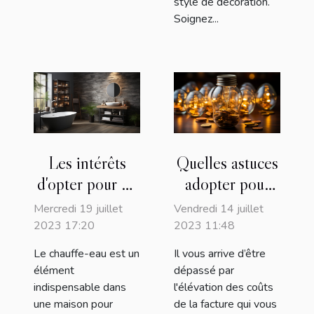
style de décoration.
Soignez...
Les intérêts
Quelles astuces
d'opter pour un
adopter pour
chauffe-eau
réduire sa
Mercredi 19 juillet
Vendredi 14 juillet
connecté
facture
2023 17:20
2023 11:48
d’électricité ?
Le chauffe-eau est un
Il vous arrive d’être
élément
dépassé par
indispensable dans
l'élévation des coûts
une maison pour
de la facture qui vous