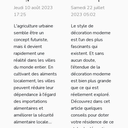
urbaine peut
réaliser une
Jeudi 10 août 2023
Samedi 22 juillet
contribuer à
décoration
17:25
2023 05:02
l'autosuffisance
moderne chez
L'agriculture urbaine
Le style de
alimentaire
soi
semble être un
décoration moderne
concept futuriste,
est l'un des plus
mais il devient
fascinants qui
rapidement une
existent. Et sans
réalité dans les villes
aucun doute,
du monde entier. En
l'étendue de la
cultivant des aliments
décoration moderne
localement, les villes
est bien plus grande
peuvent réduire leur
que ce qui est
dépendance à l'égard
réellement exploré.
des importations
Découvrez dans cet
alimentaires et
article quelques
améliorer la sécurité
conseils pour doter
alimentaire locale....
votre résidence de ce