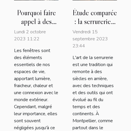
Pourquoi faire
Étude comparée
appel à des
: la serrurerie à
professionnels
Montpellier et
Lundi 2 octobre
Vendredi 15
de la réparation
dans le monde
2023 11:22
septembre 2023
23:44
de vitres de
Les fenêtres sont
fenêtres ?
des éléments
L'art de la serrurerie
essentiels de nos
est une tradition qui
espaces de vie,
remonte à des
apportant lumière,
siècles en arrière,
fraicheur, chaleur et
avec des techniques
une connexion avec le
et des outils qui ont
monde extérieur.
évolué au fil du
Cependant, malgré
temps et des
leur importance, elles
continents. À
sont souvent
Montpellier, comme
négligées jusqu'à ce
partout dans le